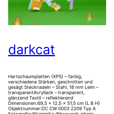
darkcat
Hartschaumplatten (XPS) – farbig,
verschiedene Stärken, geschnitten und
gesägt Stecknadeln – Stahl, 18 mm Leim –
transparentAcryllack – transparent,
glänzend Textil – reflektierend
Dimensionen:69,5 x 12,5 x 51,5 cm (L B H)
Objektnummer:DC CW 0003 2209 Typ A
Fotografie:@kamirika @booyeah_photo